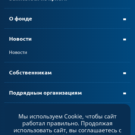
+ 7 (8152) 69-23-35
О фонде
Новости
личном кабинете АтомЭнергоСбыт
Новости
мобильном приложении АтомЭнергоСбыт
Собственникам
Подрядным организациям
Мы используем Cookie, чтобы сайт
Политика конфиденциальности
работал правильно. Продолжая
Cогласие на обработку персональных данных
использовать сайт, вы соглашаетесь с