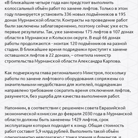
«В ближайшие четыре года нам предстоит выполнить
колоссальный объём работ по замене лифтов. Только в этом
году планируется установить 336 новых подъёмников в 195
домах Мурманской области. Контракты на проведение работ
были заключены заблаговременно, поэтому сейчас уже есть
первые результаты. Так, уже заменены 175 лифтов в 107 домах
области в Мурманске и Кольском округе. В ещё 66 домах
работы продолжаются - монтаж 120 подъёмников на разной
стадии. В ближайшее время подрядчики приступят к замене
оставшихся лифтов в 22 домах», – отметила министр
строительства Мурманской области Александра Карпова.
Как подчеркнула глава регионального Минстроя, поскольку
работы по замене лифтового оборудования сопряжены со
значительными неудобствами для жителей, подрядчикам
направлено требование сократить время отключения лифтов,
разумеется, без ущерба для качества выполнения работ.
Напомним, в соответствии с решением совета Евразийской
экономической комиссии до февраля 2030 года в Мурманской
области должны быть заменены 1429 лифтов, срок
эксплуатации которых подходит к концу. Общая стоимость
работ составит 5,9 млрд рублей. Выполнить такой объём
одномоментно невозможно с точки зрения и финансов, и