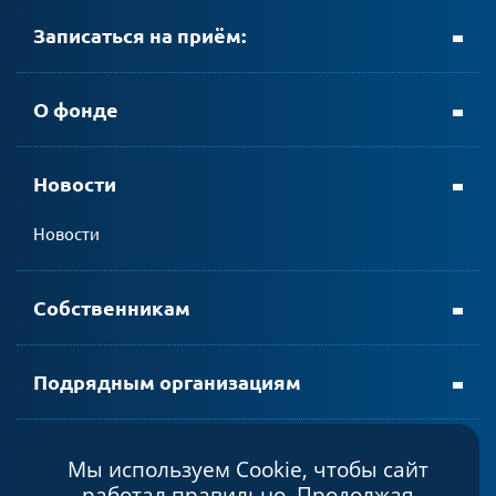
Записаться на приём:
+ 7 (8152) 69-23-35
О фонде
Новости
личном кабинете АтомЭнергоСбыт
Новости
мобильном приложении АтомЭнергоСбыт
Собственникам
Подрядным организациям
Мы используем Cookie, чтобы сайт
Политика конфиденциальности
работал правильно. Продолжая