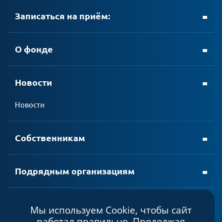
Записаться на приём:
+ 7 (8152) 69-23-35
О фонде
Новости
личном кабинете АтомЭнергоСбыт
Новости
мобильном приложении АтомЭнергоСбыт
Собственникам
Подрядным организациям
Мы используем Cookie, чтобы сайт
Политика конфиденциальности
работал правильно. Продолжая