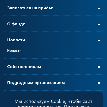
Записаться на приём:
+ 7 (8152) 69-23-35
О фонде
Новости
личном кабинете АтомЭнергоСбыт
Новости
мобильном приложении АтомЭнергоСбыт
Собственникам
Подрядным организациям
Мы используем Cookie, чтобы сайт
Политика конфиденциальности
работал правильно. Продолжая