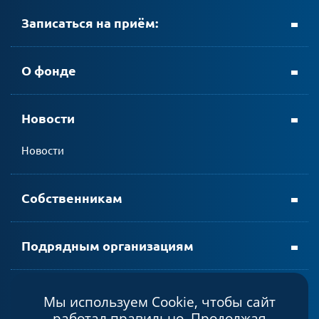
Записаться на приём:
+ 7 (8152) 69-23-35
О фонде
Новости
личном кабинете АтомЭнергоСбыт
Новости
мобильном приложении АтомЭнергоСбыт
Собственникам
Подрядным организациям
Мы используем Cookie, чтобы сайт
Политика конфиденциальности
работал правильно. Продолжая