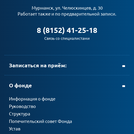
Мурманск, ул. Челюскинцев, д. 30
Работает также и по предварительной записи.
8 (8152) 41-25-18
Связь со специалистами
Записаться на приём:
+ 7 (8152) 69-23-35
О фонде
Информация о фонде
Руководство
личном кабинете АтомЭнергоСбыт
Структура
Попечительский совет Фонда
Устав
мобильном приложении АтомЭнергоСбыт